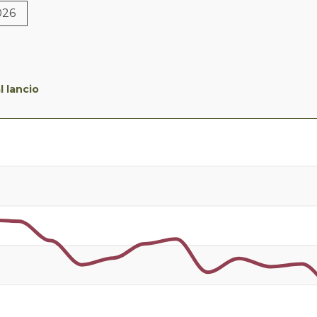
026
l lancio