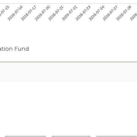
2026-07-16
2026-07-17
2026-07-20
2026-07-21
2026-07-23
2026-07-24
2026-07-27
2026-07-28
-07-15
2026-07-22
2026
ation Fund