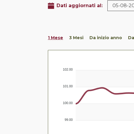
Dati aggiornati al:
05-08-2
1 Mese
3 Mesi
Da inizio anno
Da
102.00
101.00
100.00
99.00