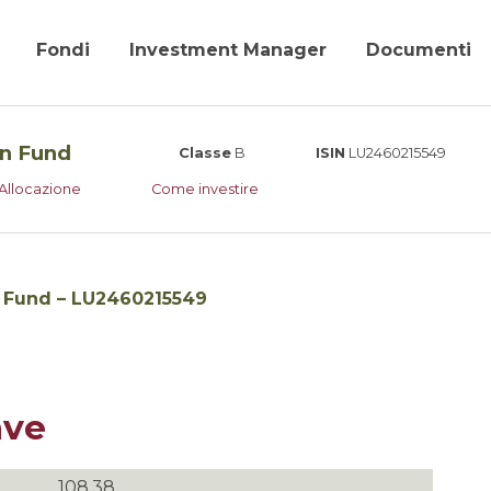
Fondi
Investment Manager
Documenti
on Fund
Classe
B
ISIN
LU2460215549
Allocazione
Come investire
n Fund – LU2460215549
ave
108.38