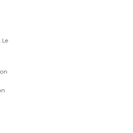
. Le
ion
on