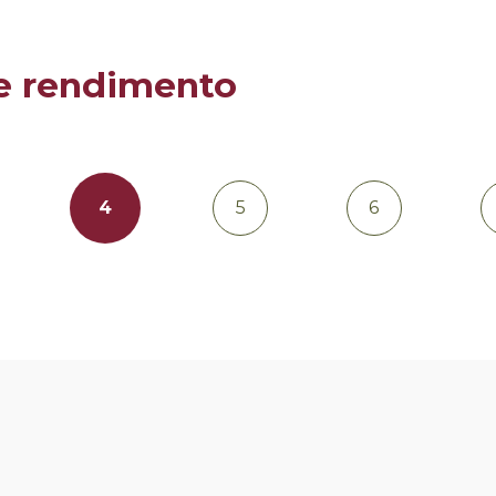
o e rendimento
4
5
6