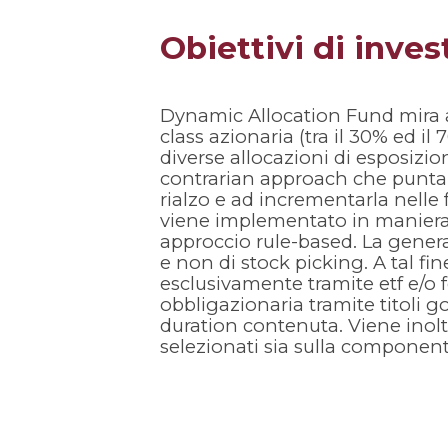
Obiettivi di inve
Dynamic Allocation Fund mira a
class azionaria (tra il 30% ed il
diverse allocazioni di esposizio
contrarian approach che punta a 
rialzo e ad incrementarla nelle f
viene implementato in maniera d
approccio rule-based. La generaz
e non di stock picking. A tal fi
esclusivamente tramite etf e/o f
obbligazionaria tramite titoli g
duration contenuta. Viene inol
selezionati sia sulla component