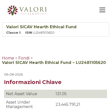
Valori SICAV Hearth Ethical Fund
Classe
B
ISIN
LU2481105620
IT
EN
Home
>
Fondi
>
Valori SICAV Hearth Ethical Fund – LU2481105620
06-08-2026
Informazioni Chiave
Net Asset Value
131.05
Asset Under
23.445.791,21
Management